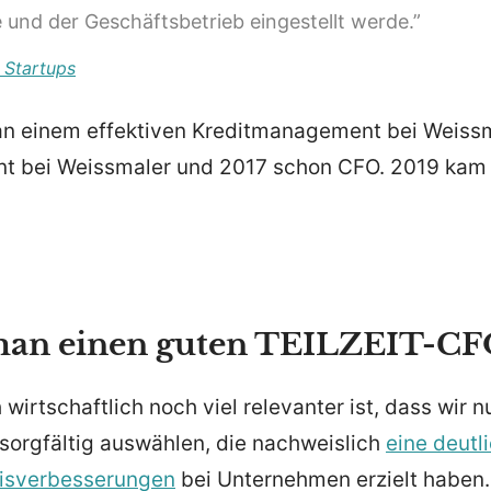
nd der Geschäfts­be­trieb einge­stellt werde.”
 Startups
an einem effek­tiven Kredit­ma­nagement bei Weiss
nt bei Weiss­maler und 2017 schon CFO. 2019 kam 
man einen guten TEILZEIT-CF
wirtschaftlich noch viel relevanter ist, dass wir n
sorgfältig auswählen, die nachweislich
eine deutl
s­ver­bes­se­rungen
bei Unter­nehmen erzielt haben.