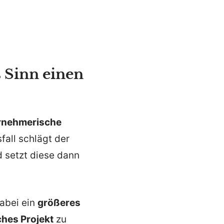
 Sinn einen
­neh­me­rische
fall schlägt der
d setzt diese dann
dabei ein
größeres
sches Projekt
zu