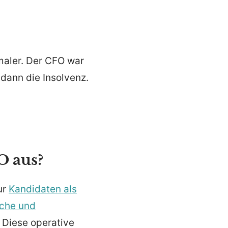
­maler. Der CFO war
dann die Insolvenz.
O aus?
ur
Kandi­daten als
iche und
 Diese operative