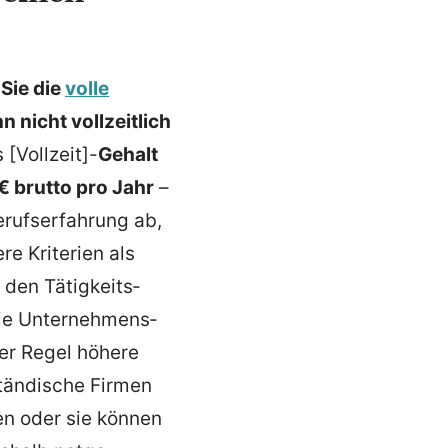
Sie die
volle
n nicht vollzeitlich
 [Vollzeit]-
Gehalt
 brutto pro Jahr
–
rufs­er­fahrung ab,
e Kriterien als
 den Tätig­keits­
ie Unter­neh­mens­
der Regel höhere
stän­dische Firmen
gen oder sie können