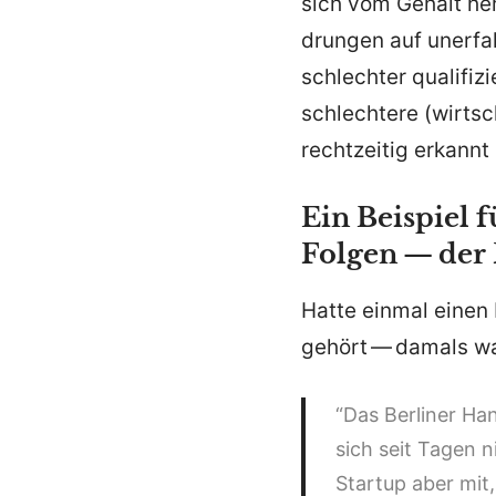
sich vom Gehalt her
drungen auf unerfa
schlechter quali­fi
schlechtere (wirtsc
recht­zeitig erkan
Ein Beispiel 
Folgen — der 
Hatte einmal einen 
gehört — damals wa
“Das Berliner Ha
sich seit Tagen n
Startup aber mit