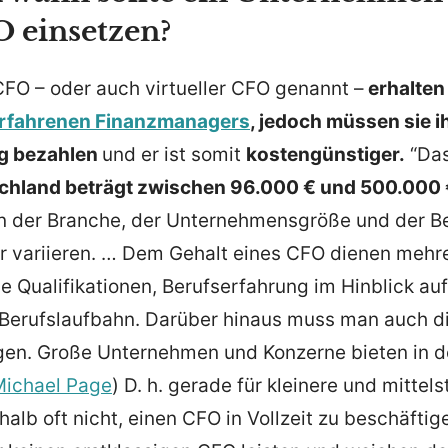
O einsetzen?
CFO – oder auch virtu­eller CFO genannt –
erhalten 
fah­renen Finanz­ma­nagers
, jedoch müssen sie ih
lig bezahlen
und er ist somit
kosten­güns­tiger.
“Das
chland beträgt zwischen 96.000 € und 500.000 €
n der Branche, der Unter­neh­mens­größe und der Be
 variieren. … Dem Gehalt eines CFO dienen mehrer
 Quali­fi­ka­tionen, Berufs­er­fahrung im Hinblick auf
 Berufs­laufbahn. Darüber hinaus muss man auch d
igen. Große Unter­nehmen und Konzerne bieten in 
Michael Page
) D. h. gerade für kleinere und mittel­
halb oft nicht, einen CFO in Vollzeit zu beschäf­ti