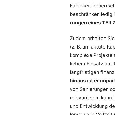
Fähigkeit beherr­sc
beschränken ledigli
rungen eines TEILZ
Zudem erhalten Sie
(z. B. um aktute Ka
komplexe Projekte 
lichem Einsatz auf 
langfris­tigen finan­
hinaus ist er unpar­
von Sanie­rungen od
relevant sein kann.
und Entwicklung de
ler­weise in Vollzei