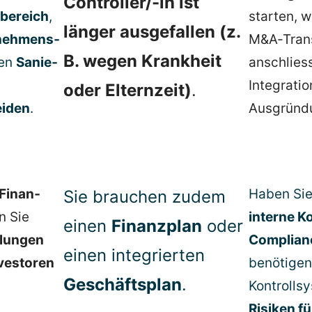
Controller/-in ist
be­reich
,
starten, w
länger ausge­fallen (z.
neh­mens­
M&A‑Trans
B. wegen Krankheit
nen
Sanie­
anschlies
Integratio
oder Elternzeit)
.
eiden
.
Ausgründ
 Finan­
Haben Sie
Sie brauchen zudem
 Sie
interne Ko
einen
Finanzplan
oder
­lungen
Complia
einen integrierten
ves­toren
benötigen
Geschäftsplan
.
Kontroll­s
Risiken f