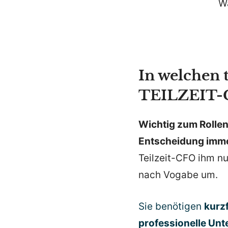
W
In welchen 
TEILZEIT-C
Wichtig zum Rollen­v
Entscheidung immer
Teilzeit-CFO ihm nu
nach Vogabe um.
Sie benötigen
kurzf
profes­sio­nelle Unt