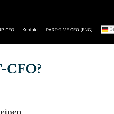
Ge
UP CFO
Kontakt
PART-TIME CFO (ENG)
T-CFO?
 einen