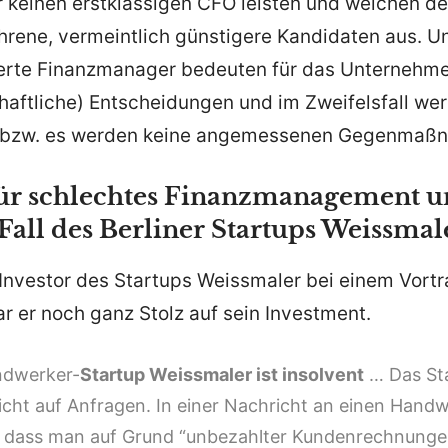
 keinen erstklas­sigen CFO leisten und weichen d
hrene, vermeintlich günstigere Kandi­daten aus. U
­zierte Finanz­ma­nager bedeuten für das Unter­nehm
haft­liche) Entschei­dungen und im Zweifelsfall we
nt bzw. es werden keine angemes­senen Gegen­maß­n
für schlechtes Finanzmanagement u
Fall des Berliner Startups Weissmal
Investor des Startups Weiss­maler bei einem Vortr
r er noch ganz Stolz auf sein Investment.
ndwerker-
Startup Weiss­maler ist insolvent
… Das Sta
icht auf Anfragen. In einer Nachricht an einen Handwe
, dass man auf Grund “unbezahlter Kunden­rech­nunge