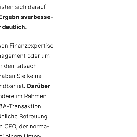
isten sich darauf
Ergeb­nis­ver­bes­se­
 deutlich.
en Finanz­ex­pertise
a­nagement oder um
r den tatsäch­
haben Sie keine
ündbar ist.
Darüber
sondere im Rahmen
M&A‑Transaktion
ön­liche Betreuung
im CFO, der norma­
 bei einem Unter­