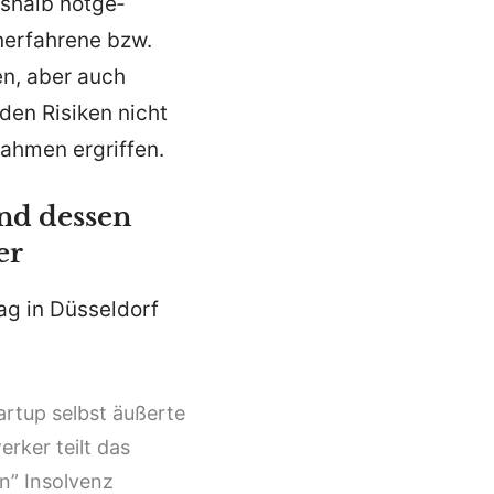
eshalb notge­
nerfahrene bzw.
en, aber auch
rden Risiken nicht
ahmen ergriffen.
nd dessen
er
ag in Düsseldorf
rtup selbst äußerte
rker teilt das
n” Insolvenz