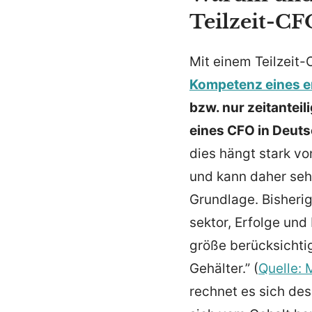
Teilzeit-CF
Mit einem Teilzeit-
Kompetenz eines er
bzw. nur zeitan­tei
eines CFO in Deuts
dies hängt stark vo
und kann daher sehr
Grundlage. Bisherige
sektor, Erfolge und
größe berück­sich­t
Gehälter.” (
Quelle: 
rechnet es sich des