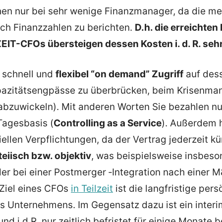
hen nur bei sehr wenige Finanz­ma­nager, da die me
ch Finanz­zahlen zu berichten.
D.h. die erreichten 
EIT-CFOs übersteigen dessen Kosten i. d. R. sehr
 schnell und
flexibel “on demand” Zugriff
auf dess
pazi­täts­eng­pässe zu überbrücken, beim Krisen­m
abzuwi­ckeln). Mit anderen Worten Sie bezahlen nu
Tages­basis (
Controlling as a Service
). Außerdem 
zi­ellen Verpflich­tungen, da der Vertrag jederzeit k
teiisch bzw. objektiv
, was beispiels­weise insbe­
er bei einer Postmerger ‑Integration nach einer 
 Ziel eines CFOs
in Teilzeit
ist die langfristige pers
s Unter­nehmens. Im Gegensatz dazu ist ein inter
t und i.d.R. nur zeitlich befristet für einige Monate