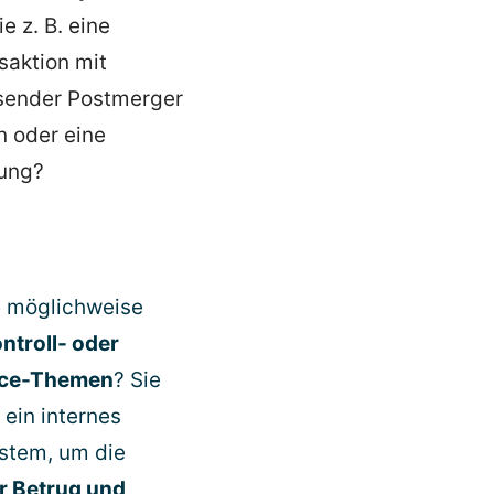
ie z. B. eine
aktion mit
­sender Postmerger
n oder eine
ung?
 möglich­weise
ntroll- oder
nce-Themen
? Sie
 ein internes
ystem, um die
ür Betrug und