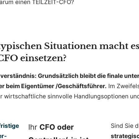
arum einen TEILZEIT-CFO?
typischen Situationen macht es
FO einsetzen?
er­ständnis: Grund­sätzlich bleibt die finale unter
 beim Eigen­tümer /​Geschäfts­führer.
Im Zweifels
r wirtschaft­liche sinnvolle Handlungs­op­tionen un
ristige
Sind Sie 
Ihr
CFO oder
er­
strate­gi­