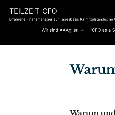
Skip
TEILZEIT-CFO
to
content
Erfahrene Finanzmanager auf Tagesbasis für mittelständische
Wir sind AAAgiler.
“CFO as a S
Warum
Warum und 